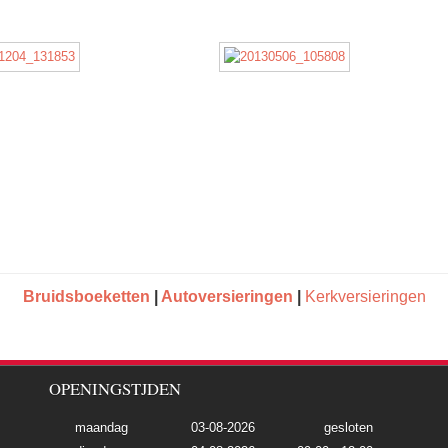
Bruidsboeketten
|
Autoversieringen
|
Kerkversieringen
OPENINGSTJDEN
maandag
03-08-2026
gesloten